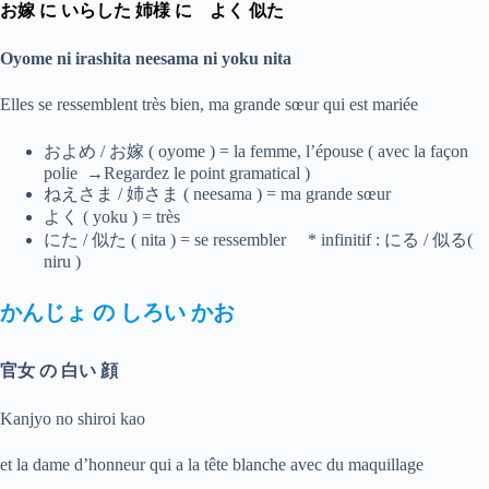
お嫁 に いらした 姉様 に よく 似た
Oyome ni irashita neesama ni yoku nita
Elles se ressemblent très bien, ma grande sœur qui est mariée
およめ / お嫁 ( oyome ) = la femme, l’épouse ( avec la façon
polie →Regardez le point gramatical )
ねえさま / 姉さま ( neesama ) = ma grande sœur
よく ( yoku ) = très
にた / 似た ( nita ) = se ressembler * infinitif : にる / 似る(
niru )
かんじょ
の
しろい
かお
官女 の 白い 顔
Kanjyo no shiroi kao
et la dame d’honneur qui a la tête blanche avec du maquillage