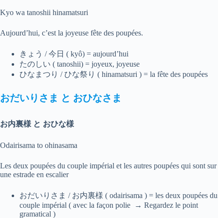
Kyo wa tanoshii hinamatsuri
Aujourd’hui, c’est la joyeuse fête des poupées.
きょう / 今日 ( kyô) = aujourd’hui
たのしい ( tanoshii) = joyeux, joyeuse
ひなまつり / ひな祭り ( hinamatsuri ) = la fête des poupées
おだいりさま
と
おひなさま
お内裏様 と おひな様
Odairisama to ohinasama
Les deux poupées du couple impérial et les autres poupées qui sont sur
une estrade en escalier
おだいりさま / お内裏様 ( odairisama ) = les deux poupées du
couple impérial ( avec la façon polie → Regardez le point
gramatical )