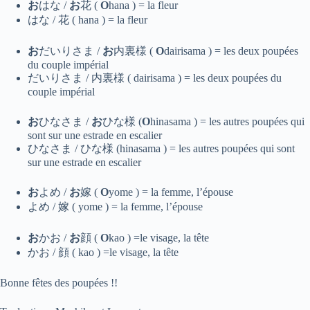
お
はな /
お
花 (
O
hana ) = la fleur
はな / 花 ( hana ) = la fleur
お
だいりさま /
お
内裏様 (
O
dairisama ) = les deux poupées
du couple impérial
だいりさま / 内裏様 ( dairisama ) = les deux poupées du
couple impérial
お
ひなさま /
お
ひな様 (
O
hinasama ) = les autres poupées qui
sont sur une estrade en escalier
ひなさま / ひな様 (hinasama ) = les autres poupées qui sont
sur une estrade en escalier
お
よめ /
お
嫁 (
O
yome ) = la femme, l’épouse
よめ / 嫁 ( yome ) = la femme, l’épouse
お
かお /
お
顔 (
O
kao ) =le visage, la tête
かお / 顔 ( kao ) =le visage, la tête
Bonne fêtes des poupées !!