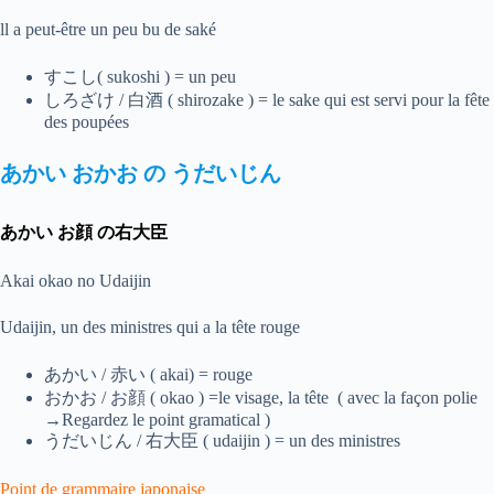
ll a peut-être un peu bu de saké
すこし( sukoshi ) = un peu
しろざけ / 白酒 ( shirozake ) = le sake qui est servi pour la fête
des poupées
あかい
おかお
の
うだいじん
あかい お顔 の右大臣
Akai okao no Udaijin
Udaijin, un des ministres qui a la tête rouge
あかい / 赤い ( akai) = rouge
おかお / お顔 ( okao ) =le visage, la tête ( avec la façon polie
→Regardez le point gramatical )
うだいじん / 右大臣 ( udaijin ) = un des ministres
Point de grammaire japonaise