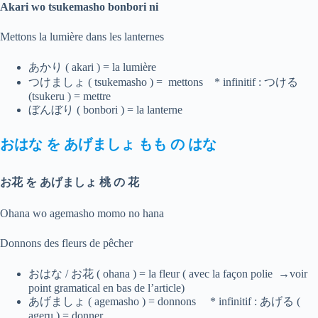
Akari wo tsukemasho bonbori ni
Mettons la lumière dans les lanternes
あかり ( akari ) = la lumière
つけましょ ( tsukemasho ) = mettons * infinitif : つける
(tsukeru ) = mettre
ぼんぼり ( bonbori ) = la lanterne
おはな
を
あげましょ
もも
の
はな
お花 を あげましょ 桃 の 花
Ohana wo agemasho momo no hana
Donnons des fleurs de pêcher
おはな / お花 ( ohana ) = la fleur ( avec la façon polie →voir
point gramatical en bas de l’article)
あげましょ ( agemasho ) = donnons * infinitif : あげる (
ageru ) = donner