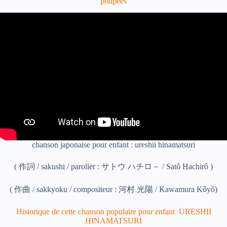
poupées
chanson japonaise pour enfant : ureshii hinamatsuri
( 作詞 / sakushi / parolier : サトウ ハチロ－ / Satô Hachirô )
( 作曲 / sakkyoku / compositeur : 河村 光陽 / Kawamura Kôyô)
Historique de cette chanson populaire pour enfant URESHII
HINAMATSURI