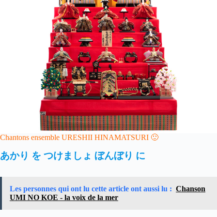
Chantons ensemble URESHII HINAMATSURI 🙂
あかり
を
つけましょ
ぼんぼり
に
Les personnes qui ont lu cette article ont aussi lu :
Chanson
UMI NO KOE - la voix de la mer