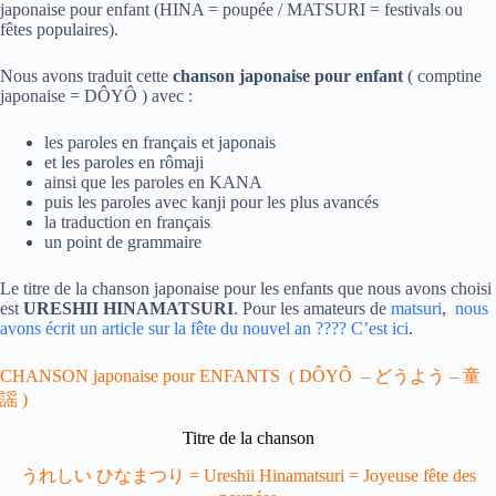
japonaise pour enfant (HINA = poupée / MATSURI = festivals ou
fêtes populaires).
Nous avons traduit cette
chanson japonaise pour enfant
( comptine
japonaise = DÔYÔ ) avec :
les paroles en français et japonais
et les paroles en rômaji
ainsi que les paroles en KANA
puis les paroles avec kanji pour les plus avancés
la traduction en français
un point de grammaire
Le titre de la chanson japonaise pour les enfants que nous avons choisi
est
URESHII HINAMATSURI
. Pour les amateurs de
matsuri
,
nous
avons écrit un article sur la fête du nouvel an ???? C’est ici
.
CHANSON japonaise pour ENFANTS ( DÔYÔ – どうよう – 童
謡 )
Titre de la chanson
うれしい ひなまつり = Ureshii Hinamatsuri = Joyeuse fête des