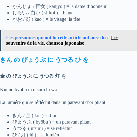
かんじょ / 官女 ( kanjyo ) = la dame d’honneur
しろい / 白い ( shiroi ) = blanc
かお / 顔 ( kao ) = le visage, la tête
Les personnes qui ont lu cette article ont aussi lu :
Les
souvenirs de la vie, chanson japonaise
きん
の
びょうぶ
に
うつる
ひ
を
金 の びょうぶ に うつる 灯 を
Kin no byobu ni utsuru hi wo
La lumiére qui se réfléchit dans un paravant d’or pliant
きん / 金 ( kin ) = d’or
びょうぶ ( byôbu ) = un paravant pliant
うつる ( utsuru ) = se réfléchir
ひ / 灯 ( hi ) = la lumiére