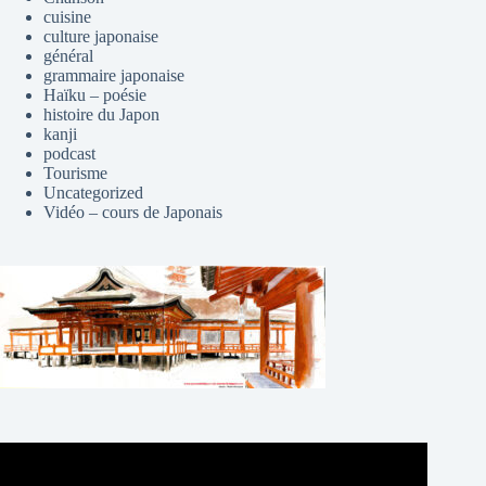
cuisine
culture japonaise
général
grammaire japonaise
Haïku – poésie
histoire du Japon
kanji
podcast
Tourisme
Uncategorized
Vidéo – cours de Japonais
Lecteur
vidéo