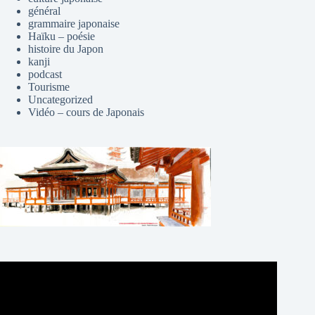
général
grammaire japonaise
Haïku – poésie
histoire du Japon
kanji
podcast
Tourisme
Uncategorized
Vidéo – cours de Japonais
Lecteur
vidéo