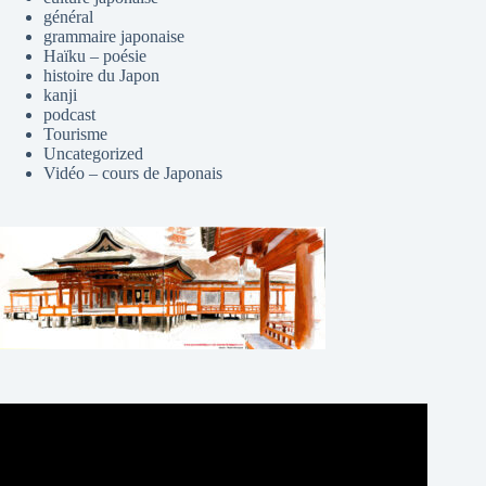
général
grammaire japonaise
Haïku – poésie
histoire du Japon
kanji
podcast
Tourisme
Uncategorized
Vidéo – cours de Japonais
Lecteur
vidéo