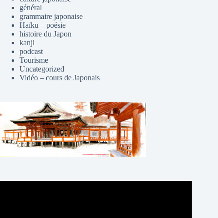
général
grammaire japonaise
Haïku – poésie
histoire du Japon
kanji
podcast
Tourisme
Uncategorized
Vidéo – cours de Japonais
Lecteur
vidéo